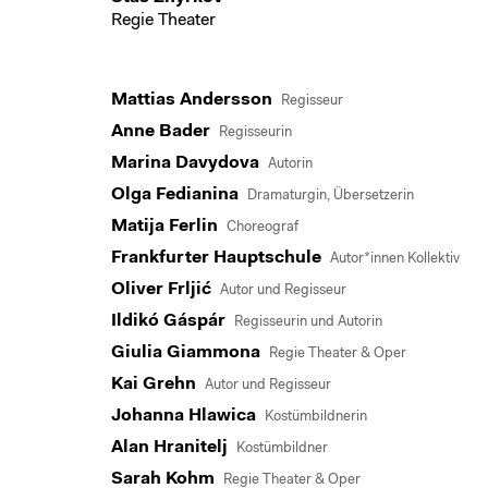
Regie Theater
Mattias Andersson
Regisseur
Anne Bader
Regisseurin
Marina Davydova
Autorin
Olga Fedianina
Dramaturgin, Übersetzerin
Matija Ferlin
Choreograf
Frankfurter Hauptschule
Autor*innen Kollektiv
Oliver Frljić
Autor und Regisseur
Ildikó Gáspár
Regisseurin und Autorin
Giulia Giammona
Regie Theater & Oper
Kai Grehn
Autor und Regisseur
Johanna Hlawica
Kostümbildnerin
Alan Hranitelj
Kostümbildner
Sarah Kohm
Regie Theater & Oper