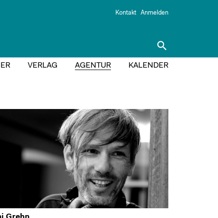
Kontakt
Anmelden
search
ER
VERLAG
AGENTUR
KALENDER
ai Grehn